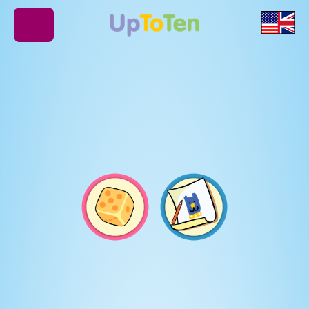
Applis
Chansons
Vidéos
Jeux
Galeries