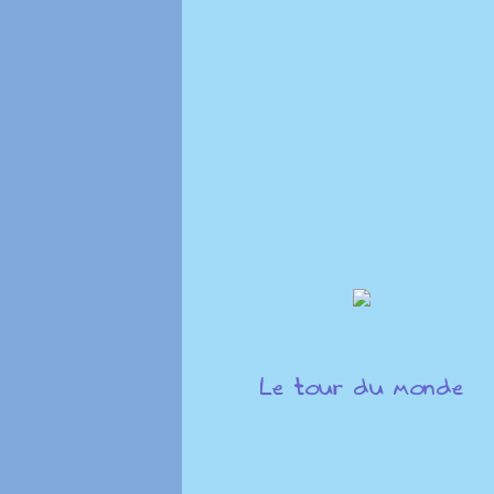
Le tour du monde