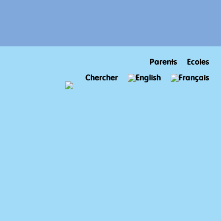
Parents
Ecoles
Chercher