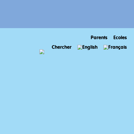
Parents
Ecoles
Chercher