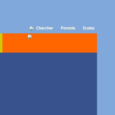
Chercher
Parents
Ecoles