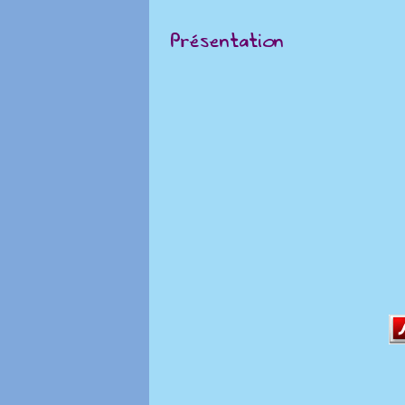
Présentation