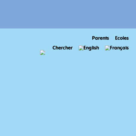
Parents
Ecoles
Chercher