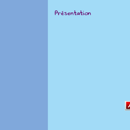
Présentation