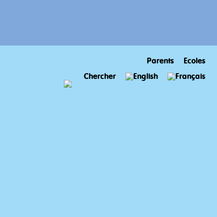
Parents
Ecoles
Chercher